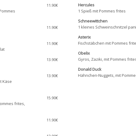
Hercules
11.90€
, Pommes
1 Spieß mit Pommes frites
Schneewittchen
1 kleines Schweinschnitzel pan
11.90€
Asterix
Fischstäbchen mit Pommes frit
11.90€
lat
Obelix
Gyros, Zaziki, mit Pommes frite
13.90€
Donald Duck
Hähnchen-Nuggets, mit Pommes
13.90€
it Käse
15.90€
ommes frites,
11.90€