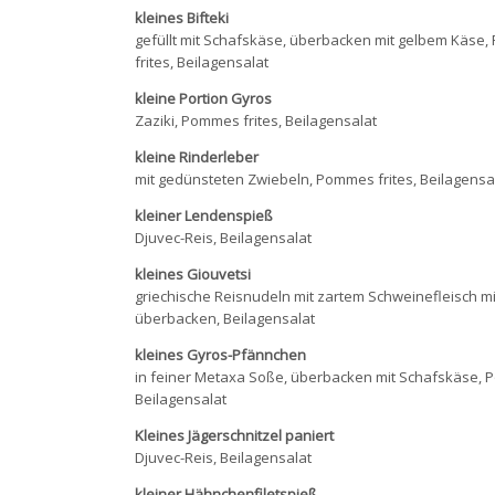
kleines Bifteki
gefüllt mit Schafskäse, überbacken mit gelbem Käse
frites, Beilagensalat
kleine Portion Gyros
Zaziki, Pommes frites, Beilagensalat
kleine Rinderleber
mit gedünsteten Zwiebeln, Pommes frites, Beilagensa
kleiner Lendenspieß
Djuvec-Reis, Beilagensalat
kleines Giouvetsi
griechische Reisnudeln mit zartem Schweinefleisch m
überbacken, Beilagensalat
kleines Gyros-Pfännchen
in feiner Metaxa Soße, überbacken mit Schafskäse, P
Beilagensalat
Kleines Jägerschnitzel paniert
Djuvec-Reis, Beilagensalat
kleiner Hähnchenfiletspieß