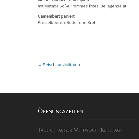
mit Metaxa Soße, Pommes frites, Beilagensalat
Camembert paniert
Preiselbeeren, Butter und Brot
Post
←
Fleischspezialitäten
navigation
Öffnungszeiten
Täglich, außer Mittwoch (Ruhetag)