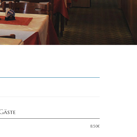
 Gäste
8.50€