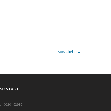
Spezialteller
→
Kontakt
06201 62936