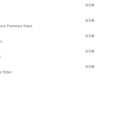
8.50€
8.50€
iert, Pommes frites
8.50€
es
8.50€
s
8.50€
 frites