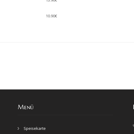
13.90€
10.90€
Menü
Speisekarte