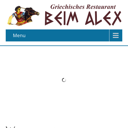
Menu
Willkommen im
griechischen Restaurant
„Beim Alex“