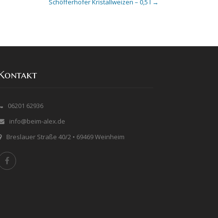
Schöfferhofer Kristallweizen – 0,5 l
→
Kontakt
06201 62936
info@beim-alex.de
Breslauer Straße 40/2 • 69469 Weinheim