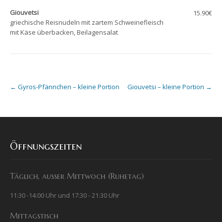
Giouvetsi
15.90€
griechische Reisnudeln mit zartem Schweinefleisch
mit Käse überbacken, Beilagensalat
Post
←
Gyros-Pfännchen – kleine Portion
Giouvetsi – kleine Portion
→
navigation
Öffnungszeiten
Täglich, außer Mittwoch (Ruhetag)
11:30 -14:00 Uhr und 17:30 - 21:30 Uhr
Mittagstisch